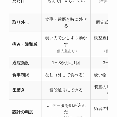
見た目
透明で目立ちにくい
（審美ブラ
り
食事・歯磨き時に外せ
取り外し
固定式（外
る
弱い力で少しずつ動か
調整直後に
痛み・違和感
す
す
（個人差あり）
（個人差
通院頻度
1〜3か月に1回
3〜4週
食事制限
なし（外して食べる）
硬い物・粘
装置の周り
歯磨き
普段通りにできる
りや
CTデータを組み込ん
術者の技術
設計の精度
だ
存