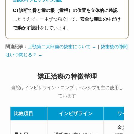
当院のインビザライン治療
CT診断で骨と歯の根（歯根）の位置を立体的に確認
したうえで、一本ずつ独立して、
安全な範囲の中だけ
で動かす設計
をしています。
関連記事：
上顎第二大臼歯の抜歯について →
｜
抜歯後の隙間
はいつ閉じる？ →
矯正治療の特徴整理
当院はインビザライン・コンプリヘンシブを主に使用し
ています
比較項目
インビザライン
ワイヤ
金属が