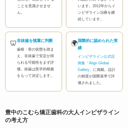
ことを意識させませ
います。2012年からイ
ん。
ンビザライン治療を継
続しています。
非抜歯を慎重に判断
国際的に認められた実
🦷
🌍
績
歯根・骨の状態を踏ま
え、非抜歯で安定が得
インビザライン公式症
られる可能性をまず評
例集「Align Global
価。抜歯は医学的根拠
Gallery」
に掲載。設計
をもって決定します。
の精度が国際基準で評
価されました。
豊中のこむら矯正歯科の大人インビザライン
の考え方