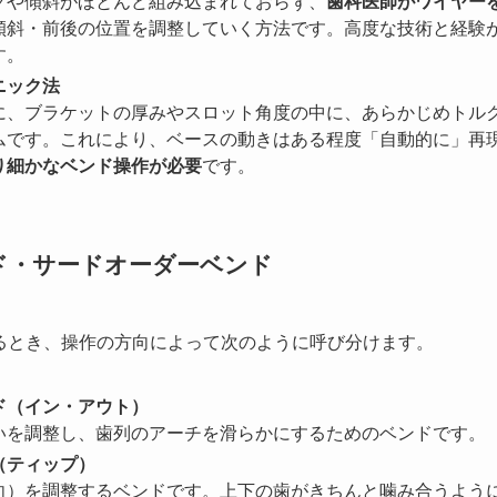
クや傾斜がほとんど組み込まれておらず、
歯科医師がワイヤー
傾斜・前後の位置を調整していく方法です。高度な技術と経験
す。
ニック法
うに、ブラケットの厚みやスロット角度の中に、あらかじめトル
ムです。これにより、ベースの動きはある程度「自動的に」再
り細かなベンド操作が必要
です。
ド・サードオーダーベンド
るとき、操作の方向によって次のように呼び分けます。
ド（イン・アウト）
いを調整し、歯列のアーチを滑らかにするためのベンドです。
（ティップ）
向）を調整するベンドです。上下の歯がきちんと噛み合うよう