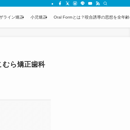
ザライン矯正
小児矯正
Oral Formとは？咬合誘導の思想を全
こむら矯正歯科