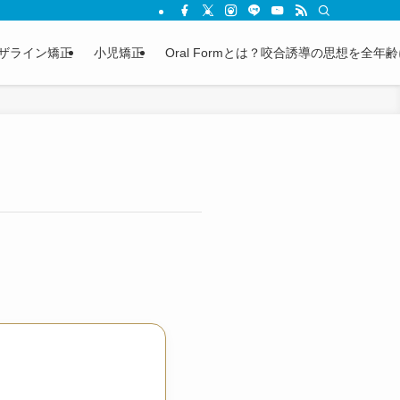
ザライン矯正
小児矯正
Oral Formとは？咬合誘導の思想を全