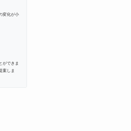
の変化が小
。
とができま
提案しま