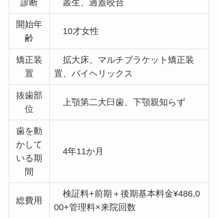
診断
叢生、過蓋咬合
開始年
10才女性
齢
矯正装
拡大床、マルチブラケット矯正装
置
置、バイヘリックス
抜歯部
上顎第二大臼歯、下顎親知らず
位
歯を動
かして
4年11か月
いる期
間
検証料+前期＋後期基本料金¥486,0
総費用
00+管理料×来院回数