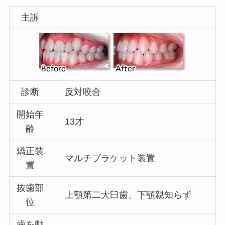
主訴
診断
反対咬合
開始年
13才
齢
矯正装
マルチブラケット装置
置
抜歯部
上顎第二大臼歯、下顎親知らず
位
歯を動