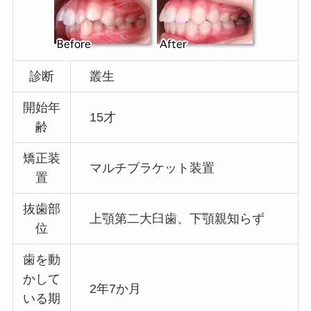
診断
叢生
開始年
15才
齢
矯正装
マルチブラケット装置
置
抜歯部
上顎第二大臼歯、下顎親知らず
位
歯を動
かして
2年7か月
いる期