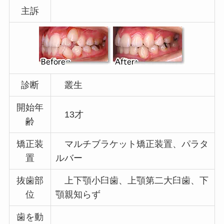
主訴
診断
叢生
開始年
13才
齢
矯正装
マルチブラケット矯正装置、パラタ
置
ルバー
抜歯部
上下顎小臼歯、上顎第二大臼歯、下
位
顎親知らず
歯を動