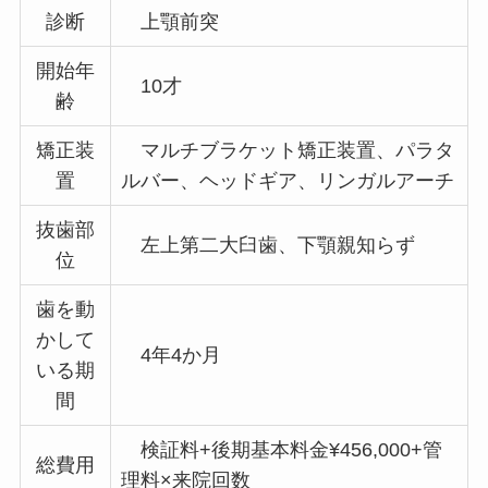
診断
上顎前突
開始年
10才
齢
矯正装
マルチブラケット矯正装置、パラタ
置
ルバー、ヘッドギア、リンガルアーチ
抜歯部
左上第二大臼歯、下顎親知らず
位
歯を動
かして
4年4か月
いる期
間
検証料+後期基本料金¥456,000+管
総費用
理料×来院回数