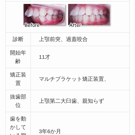
診断
上顎前突、過蓋咬合
開始年
11才
齢
矯正装
マルチブラケット矯正装置、
置
抜歯部
上顎第二大臼歯、親知らず
位
歯を動
かして
3年6か月