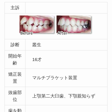
主訴
診断
叢生
開始年
16才
齢
矯正装
マルチブラケット装置
置
抜歯部
上顎第二大臼歯、下顎親知らず
位
歯を動