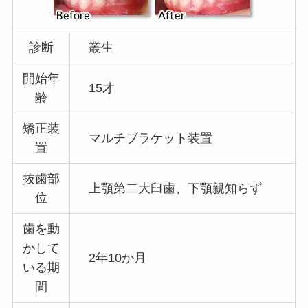
診断
叢生
開始年
15才
齢
矯正装
マルチブラケット装置
置
抜歯部
上顎第二大臼歯、下顎親知らず
位
歯を動
かして
2年10か月
いる期
間