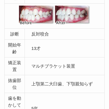
診断
反対咬合
開始年
13才
齢
矯正装
マルチブラケット装置
置
抜歯部
上顎第二大臼歯、下顎親知らず
位
歯を動
かして
5年