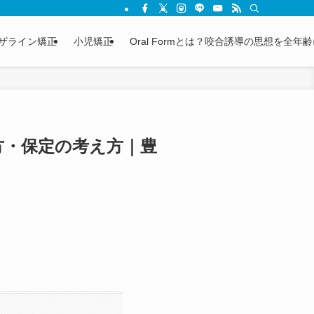
ザライン矯正
小児矯正
Oral Formとは？咬合誘導の思想を全
方・保定の考え方｜豊