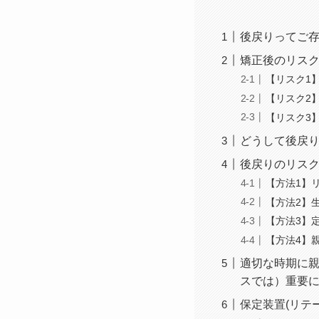
後戻りってご
矯正後のリス
【リスク1
【リスク2
【リスク3
どうして後戻
後戻りのリス
【方法1】
【方法2】
【方法3】
【方法4】
適切な時期に
スでは）重要
保定装置(リテ