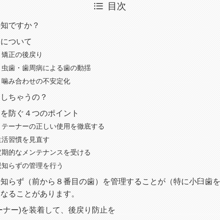
目次
存知ですか？
クについて
】矯正の後戻り
】虫歯・歯周病による歯の動揺
】噛み合わせの不安定化
りしちゃうの？
クを防ぐ４つのポイント
リテーナーの正しい使用を徹底する
生活習慣を見直す
定期的なメンテナンスを受ける
親知らずの管理を行う
親知らず（前から８番目の歯）を管理することが（特に小臼歯
になることがあります。
ーナー)を装着して、後戻り防止を