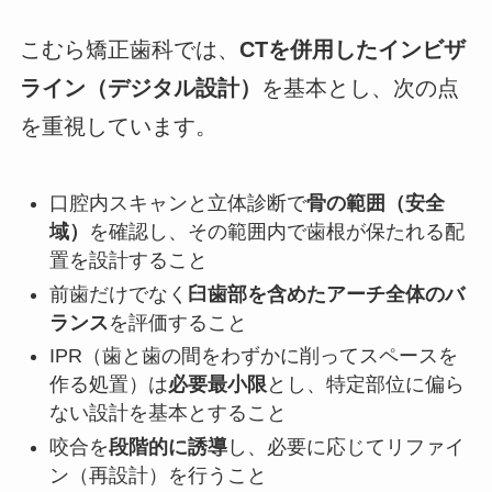
こむら矯正歯科では、
CTを併用したインビザ
ライン（デジタル設計）
を基本とし、次の点
を重視しています。
口腔内スキャンと立体診断で
骨の範囲（安全
域）
を確認し、その範囲内で歯根が保たれる配
置を設計すること
前歯だけでなく
臼歯部を含めたアーチ全体のバ
ランス
を評価すること
IPR（歯と歯の間をわずかに削ってスペースを
作る処置）は
必要最小限
とし、特定部位に偏ら
ない設計を基本とすること
咬合を
段階的に誘導
し、必要に応じてリファイ
ン（再設計）を行うこと