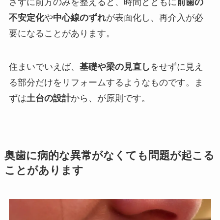
さずに前方のみを整えると、時間とともに
前歯の
不安定化
や
中心線のずれ
が表面化し、再介入が必
要になることがあります。
住まいでいえば、
基礎や梁の見直し
をせずに見え
る部分だけをリフォームするようなものです。ま
ずは
土台の設計
から、が原則です。
奥歯に病的な異常がなくても問題が起こる
ことがあります