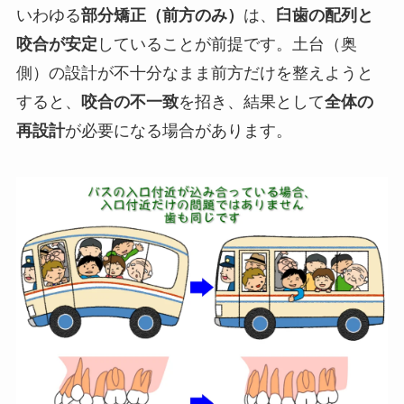
いわゆる
部分矯正（前方のみ）
は、
臼歯の配列と
咬合が安定
していることが前提です。土台（奥
側）の設計が不十分なまま前方だけを整えようと
すると、
咬合の不一致
を招き、結果として
全体の
再設計
が必要になる場合があります。