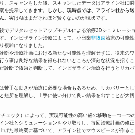
り、スキャンをした後、スキャンしたデータはアライン社に瞬
案を提示してきます。
しかし、現時点では、アライン社から送
ん。
実はAIはまだそれほど賢くないのが現状です。
後でデジタルセットアップモデルによる治療3Dシュミレーシ
す。インビザライン治療によって、小臼歯
非抜歯
治療の可能性
り複雑になりました。
診断や治療計画における新たな可能性を理解せずに、従来のワ
行う事は良好な結果を得られないどころか深刻な状況を招くこ
だ診断で抜歯と判断して、インビザライン治療を行うとリカバ
は苦手な動きが治療に必要な場合もあるため、リカバリーとし
と短所を理解し、上手に使い分けて良い結果を出すことが大切
ンチェック）によって、実現可能性の高い歯の移動を一つ一つ
イン社とシミュレーションをやり取りし、毎回治療計画の修正
上げた最終案に基づいて、アライン社でマウスピースが作るこ