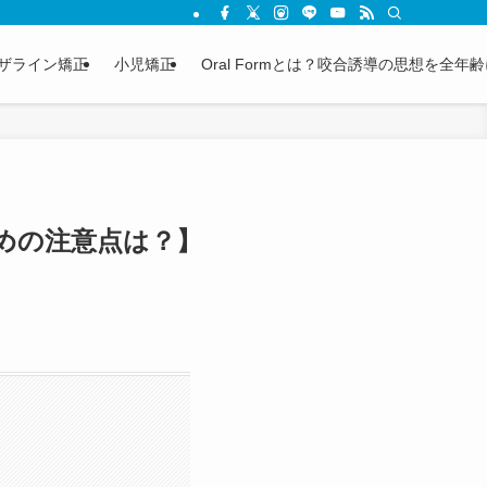
ザライン矯正
小児矯正
Oral Formとは？咬合誘導の思想を全
めの注意点は？】