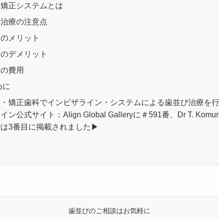
ン矯正システムとは
ン治療の注意点
ンのメリット
ンのデメリット
ンの費用
めに
・矯正歯科でインビザライン・システムによる歯並び治療を行っ
式サイト：Align Global Galleryに＃591番、Dr T. Kom
は3番目に掲載されました▶
歯並びのご相談はお気軽に